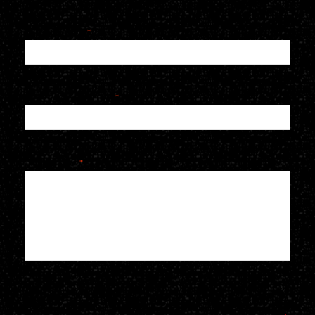
E-mailadres
*
Telefoonnummer
*
Je bericht
*
Voeg een bijlage toe