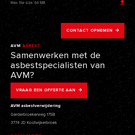
Max. file size: 64 MB.
CONTACT OPNEMEN
AVM
ASBEST
VERWIJDERING
Samenwerken
met
de
asbestspecialisten
van
AVM?
VRAAG EEN OFFERTE AAN
AVM asbestverwijdering
Garderbroekerweg 175B
3774 JD Kootwijkerbroek