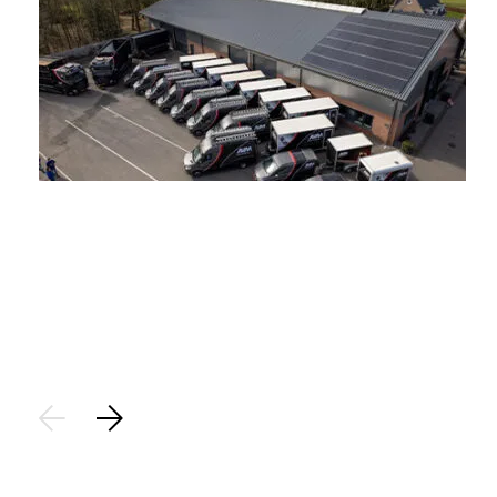
Stap 1
Aanvraag:
Plaats een aanvraag voor het saneren van uw asbest. Op
basis van de locatiegegevens brengen we de aanvraag vast
in kaart.