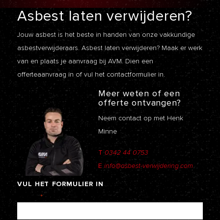
Asbest laten
verwijderen?
Jouw asbest is het beste in handen van onze vakkundige
asbestverwijderaars. Asbest laten verwijderen? Maak er werk
van en plaats je aanvraag bij AVM. Dien een
offerteaanvraag
in of vul het contactformulier in.
Meer weten of een
offerte ontvangen?
Neem contact op met Henk
Minne
T
0342 44 0753
E
info@asbest-verwijdering.com
VUL
HET
FORMULIER
IN
Naam
*