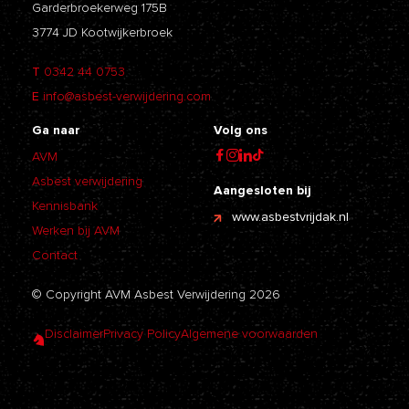
Garderbroekerweg 175B
3774 JD Kootwijkerbroek
T
0342 44 0753
E
info@asbest-verwijdering.com
Ga naar
Volg ons
AVM
Asbest verwijdering
Aangesloten bij
Kennisbank
www.asbestvrijdak.nl
Werken bij AVM
Contact
© Copyright AVM Asbest Verwijdering 2026
Disclaimer
Privacy Policy
Algemene voorwaarden