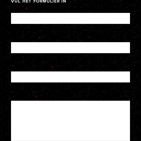
VUL
HET
FORMULIER
IN
Naam
*
E-mailadres
*
Telefoonnummer
*
Je bericht
*