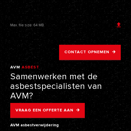
Voeg een bijlage toe
Max. file size: 64 MB.
CONTACT OPNEMEN
AVM
ASBEST
VERWIJDERING
Samenwerken
met
de
asbestspecialisten
van
AVM?
VRAAG EEN OFFERTE AAN
AVM asbestverwijdering