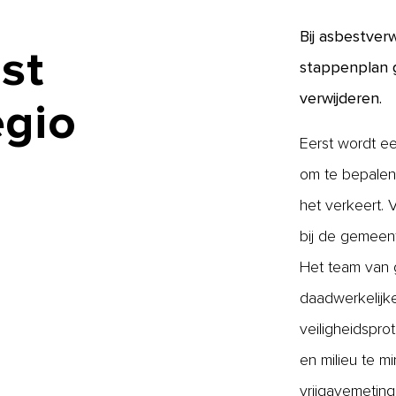
Bij asbestver
st
stappenplan g
verwijderen.
egio
Eerst wordt ee
om te bepalen 
het verkeert.
bij de gemeent
Het team van g
daadwerkelijke
veiligheidspro
en milieu te m
vrijgavemeting