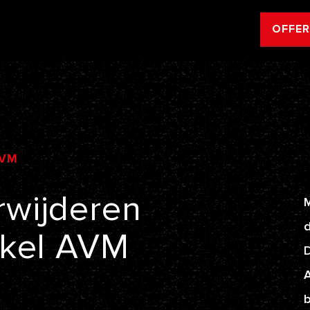
OFFE
VM
rwijderen
M
d
kel
AVM
A
b