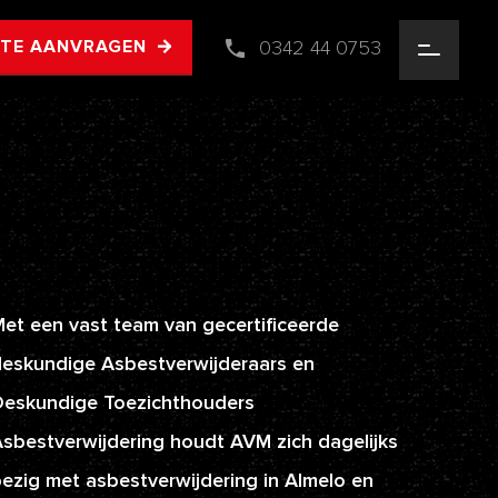
0342 44 0753
RTE AANVRAGEN
et een vast team van gecertificeerde
eskundige Asbestverwijderaars en
Deskundige Toezichthouders
sbestverwijdering houdt AVM zich dagelijks
ezig met asbestverwijdering in Almelo en