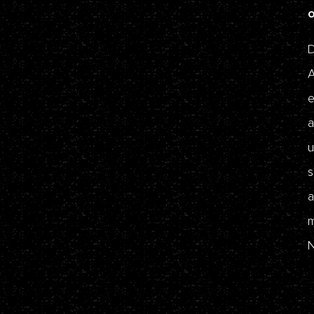
D
A
e
a
u
s
a
m
N