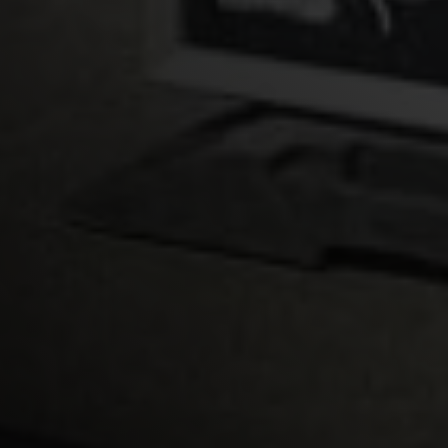
2
950 M
AAN ASBEST GESANEERD
ASBESTSANERING DE WAAL,
TEXEL
PROJECT BEKIJKEN
2
3.500 M
AAN ASBEST GESANEERD