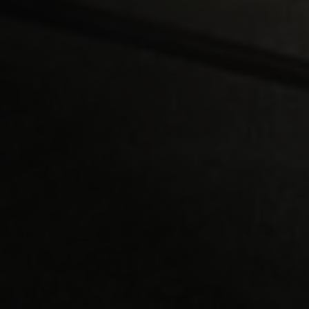
ASBESTSANERING GRASHOEK,
LIMBURG
PROJECT BEKIJKEN
AVM
ASBEST
VERWIJDERING
Samenwerken
met
de
asbestspecialisten
van
AVM?
VRAAG EEN OFFERTE AAN
AVM asbestverwijdering
Garderbroekerweg 175B
3774 JD Kootwijkerbroek
T
0342 44 0753
E
info@asbest-verwijdering.com