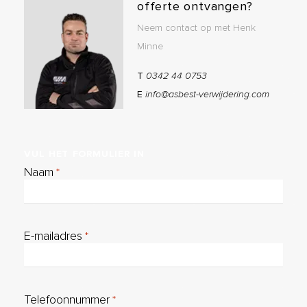
offerte ontvangen?
Neem contact op met Henk
Minne
T
0342 44 0753
E
info@asbest-verwijdering.com
VUL
HET
FORMULIER
IN
Naam
*
E-mailadres
*
Telefoonnummer
*