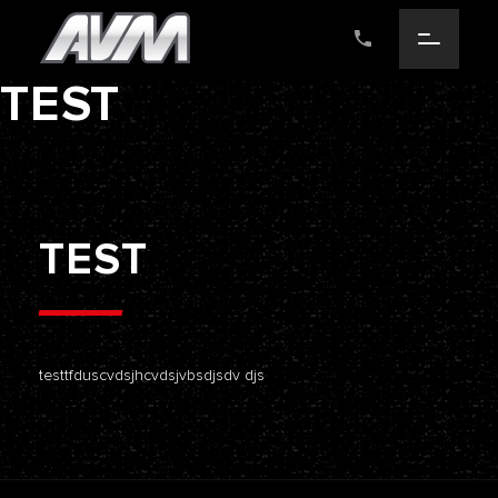
TEST
T
E
S
T
testtfduscvdsjhcvdsjvbsdjsdv djs