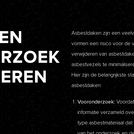
E
N
Asbestdaken zijn een veelv
vormen een risico voor de
E
R
Z
O
E
K
verwijderen van asbestdaken
asbestvezels te minimalise
D
E
R
E
N
Hier zijn de belangrijkste 
asbestdaken:
Vooronderzoek:
Voordat 
informatie verzameld over 
type asbestmateriaal dat
van het onderzoek en de