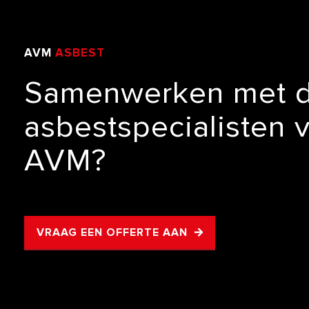
AVM
ASBEST
VERWIJDERING
Samenwerken
met
asbestspecialisten
AVM?
VRAAG EEN OFFERTE AAN