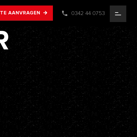
0342 44 0753
RTE AANVRAGEN
R