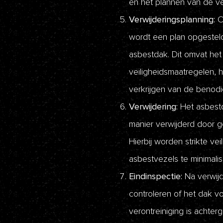
en het plannen van de ve
Verwijderingsplanning:
O
wordt een plan opgesteld
asbestdak. Dit omvat het 
veiligheidsmaatregelen, h
verkrijgen van de benod
Verwijdering:
Het asbestd
manier verwijderd door g
Hierbij worden strikte ve
asbestvezels te minimalis
Eindinspectie:
Na verwijd
controleren of het dak vo
verontreiniging is achter