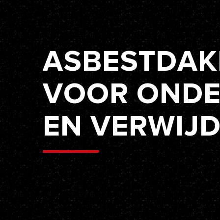
A
S
B
E
S
T
D
A
K
V
O
O
R
O
N
D
E
N
V
E
R
W
I
J