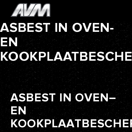
ASBEST IN OVEN-
EN
KOOKPLAATBESCH
A
S
B
E
S
T
I
N
O
V
E
N
–
E
N
K
O
O
K
P
L
A
A
T
B
E
S
C
H
E