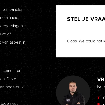
n en -panelen
rzaamheid,
STEL
JE
VRA
 toepassingen
uwd of
Oops! We could not l
k van asbest in
et cement om
ren. Deze
VR
Nee
gen hoge druk
T
 tegen vuur,
E
i