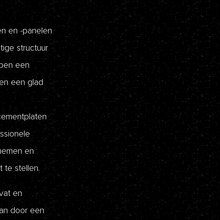
en en -panelen
ige structuur
ebben een
ten een glad
 cementplaten
ssionele
 nemen en
te stellen.
vat en
an door een