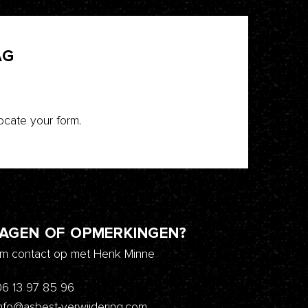
AG
ocate your form.
AGEN OF OPMERKINGEN?
m contact op met Henk Minne
06 13 97 85 96
nfo@asbest-verwijdering.com