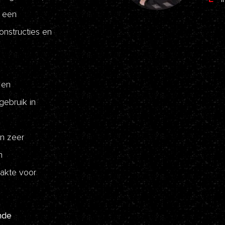
t een
nstructies en
 en
gebruik in
n zeer
n
akte voor
nde