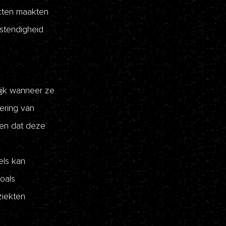
cten maakten
stendigheid
lijk wanneer ze
ering van
en dat deze
els kan
oals
ziekten