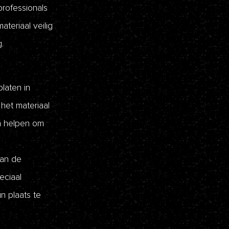
professionals
teriaal veilig
.
laten in
het materiaal
en helpen om
van de
eciaal
n plaats te