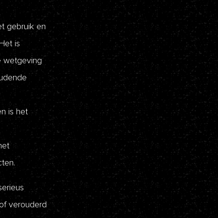
et gebruik en
Het is
le wetgeving
oudende
n is het
het
ten.
serieus
 of verouderd