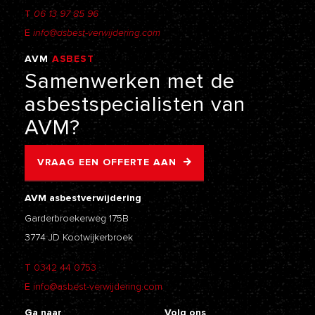
T
06 13 97 85 96
E
info@asbest-verwijdering.com
AVM
ASBEST
VERWIJDERING
Samenwerken
met
de
asbestspecialisten
van
AVM?
VRAAG EEN OFFERTE AAN
AVM asbestverwijdering
Garderbroekerweg 175B
3774 JD Kootwijkerbroek
T
0342 44 0753
E
info@asbest-verwijdering.com
Ga naar
Volg ons