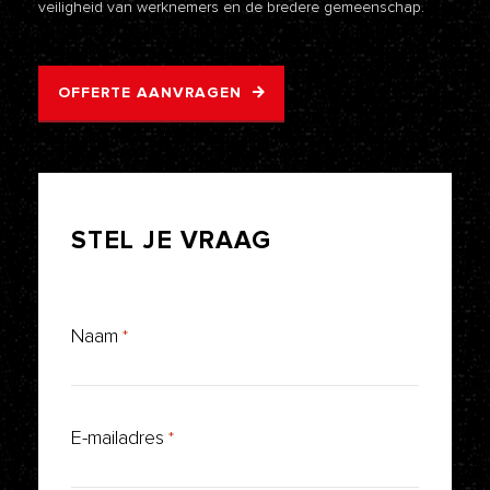
veiligheid van werknemers en de bredere gemeenschap.
OFFERTE AANVRAGEN
STEL
JE
VRAAG
Naam
*
E-mailadres
*