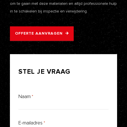
om te gaan met deze materialen en altijd professionele hulp
in te schakelen bij inspectie en verwijdering.
OFFERTE AANVRAGEN
STEL
JE
VRAAG
Naam
*
E-mailadres
*