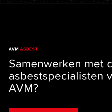
AVM
ASBEST
VERWIJDERING
Samenwerken
met
asbestspecialisten
AVM?