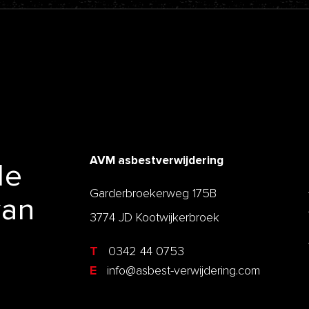
AVM asbestverwijdering
de
Garderbroekerweg 175B
van
3774 JD Kootwijkerbroek
T
0342 44 0753
E
info@asbest-verwijdering.com