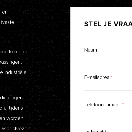
n en
jtvaste
STEL
JE
VRA
Naam
*
 voorkomen en
passingen,
e industriële
E-mailadres
*
dichtingen
Telefoonnummer
*
ral tijdens
len worden
 asbestvezels