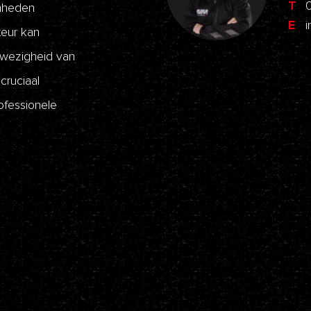
T
mheden
E
i
teur kan
wezigheid van
cruciaal
ofessionele