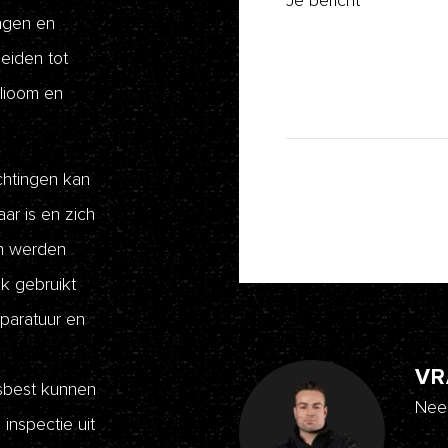
Je bericht
*
ngen en
eiden tot
elioom en
chtingen kan
aar is en zich
n werden
k gebruikt
paratuur en
VR
asbest kunnen
Nee
inspectie uit