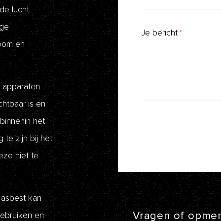
de lucht.
ige
Je bericht
*
ioom en
e apparaten
chtbaar is en
 binnenin het
te zijn bij het
ze niet te
 asbest kan
Vragen of opmer
gebruiken en