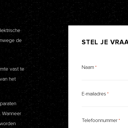
lektrische
vanwege de
STEL
JE
VRA
Naam
*
mte vast te
van het
E-mailadres
*
pparaten
e. Wanneer
Telefoonnummer
*
f worden