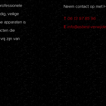
professionele
Neem contact op met 
dig, veilige
T
06 13 97 85 96
he apparaten is
E
info@asbest-verwijd
ucten die
ij zijn van